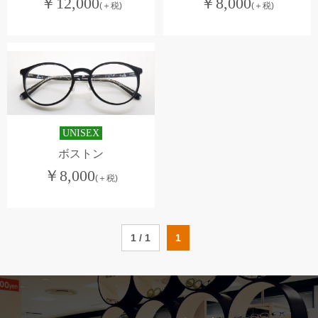
￥
12,000
￥
8,000
(＋税)
(＋税)
UNISEX
ボストン
￥
8,000
(＋税)
1 / 1
1