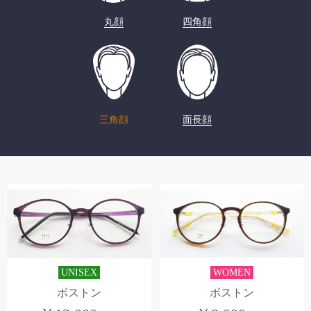
丸顔
四角顔
三角顔
面長顔
UNISEX
WOMEN
ボストン
ボストン