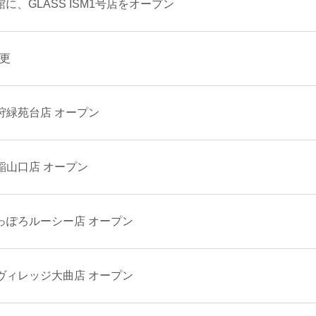
に、GLASS ISM1号店をオープン
更
ン石狩緑苑台店 オープン
ン手稲山口店 オープン
プさっぽろルーシー店 オープン
ターヴィレッジ大曲店 オープン