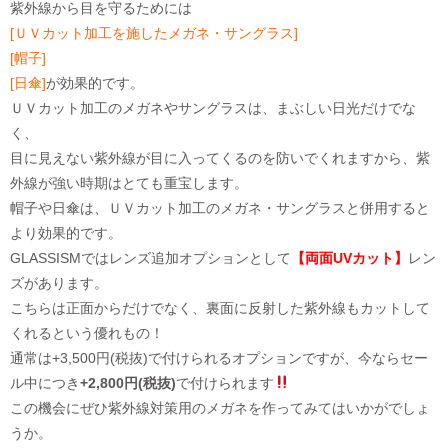
紫外線から目を守るためには
[ＵＶカット加工を施したメガネ・サングラス]
[帽子]
[日傘]
が効果的です。
ＵＶカット加工のメガネやサングラスは、まぶしい日光だけでな
く、
目に見えない紫外線が目に入ってくるのを防いでくれますから、紫
外線が強い時期はとても重宝します。
帽子や日傘は、ＵＶカット加工のメガネ・サングラスと併用すると
より効果的です。
GLASSISMではレンズ追加オプションとして
【両面UVカット】
レン
ズがあります。
こちらは正面からだけでなく、裏面に反射した紫外線もカットして
くれるという優れもの！
通常は+3,500円(税抜)で付けられるオプションですが、今ならセー
ル中につき
+2,800円(税抜)
で付けられます
この機会にぜひ紫外線対策用のメガネを作ってみてはいかがでしょ
うか。