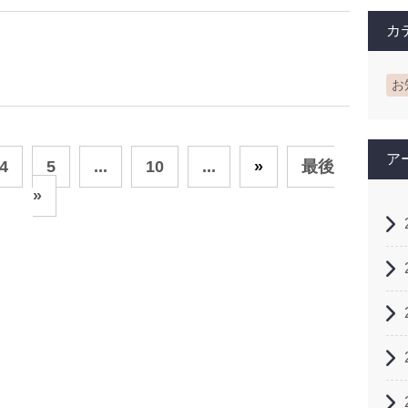
カ
お
ア
4
5
...
10
...
»
最後
»