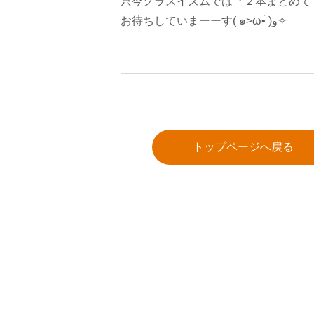
只今グラスイズムでは『２本まとめて３０
お待ちしていまーーす( ๑>ω•́ )ﻭ✧
トップページへ戻る