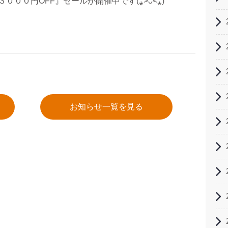
００円OFF』セールが開催中です(⁎˃ᴗ˂⁎)
お知らせ一覧を見る