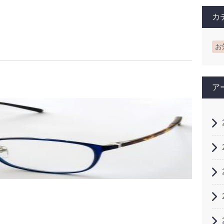
カ
お
ア