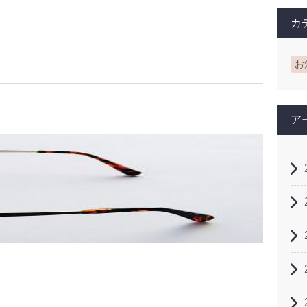
カ
お
ア