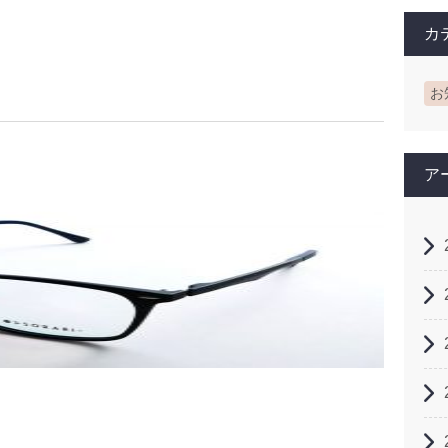
カ
お
ア