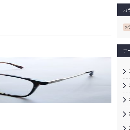
カ
お
ア