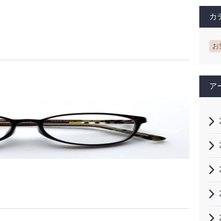
カ
お
ア