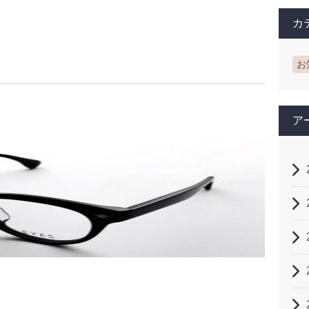
カ
お
ア