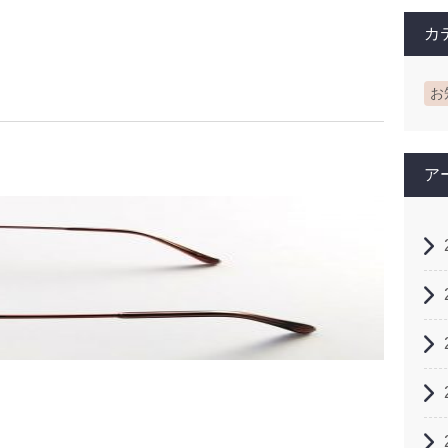
カ
お
ア