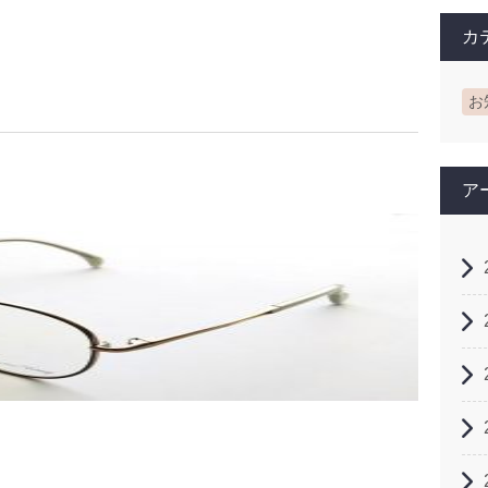
カ
お
ア