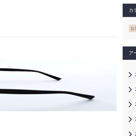
カ
お
ア