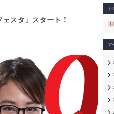
カ
フェスタ」スタート！
お
ア