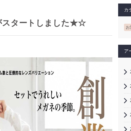
カ
がスタートしました★☆
お
ア