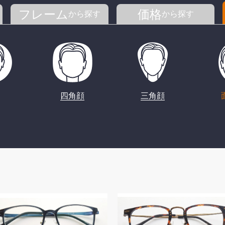
フレーム
価格
から探す
から探す
四角顔
三角顔