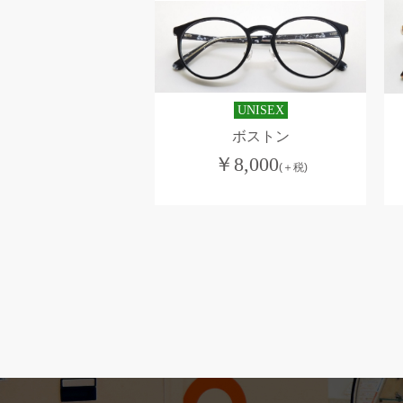
UNISEX
ボストン
￥
8,000
(＋税)