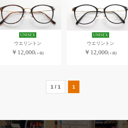
UNISEX
UNISEX
ウエリントン
ウエリントン
￥
12,000
￥
12,000
(＋税)
(＋税)
1 / 1
1