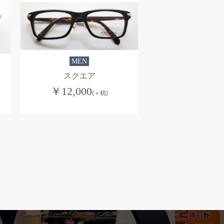
MEN
スクエア
￥
12,000
(＋税)