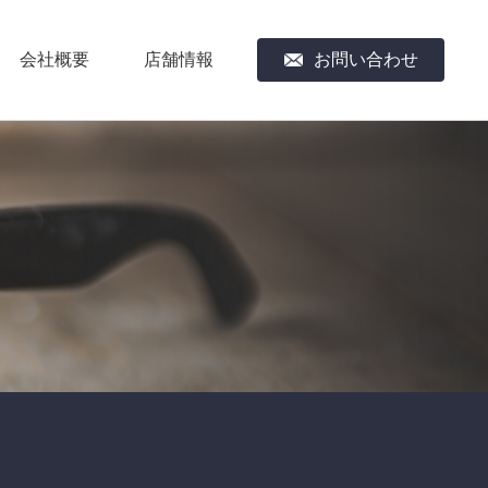
会社概要
店舗情報
お問い合わせ