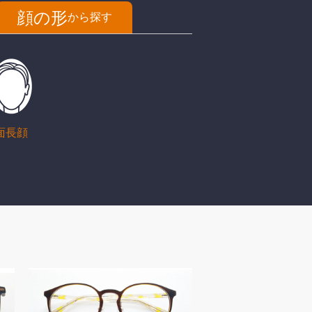
顔の形
から探す
面長顔