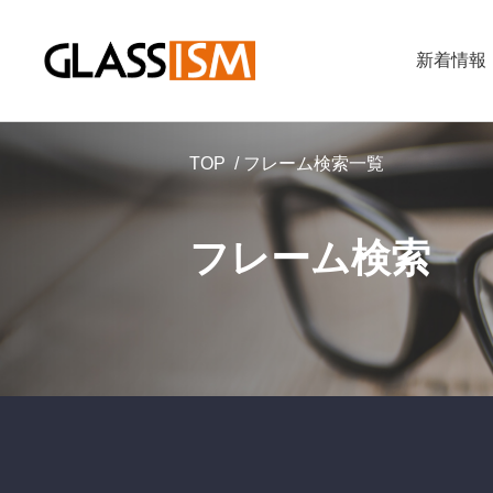
新着情報
TOP
フレーム検索一覧
フレーム検索