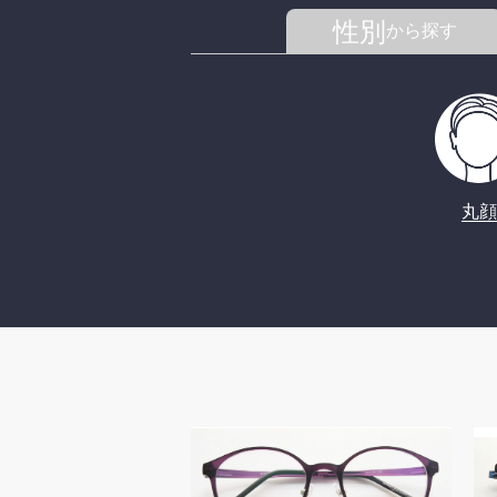
性別
から探す
丸顔