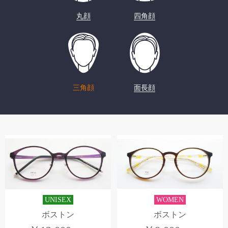
丸顔
四角顔
三角顔
面長顔
UNISEX
WOMEN
ボストン
ボストン