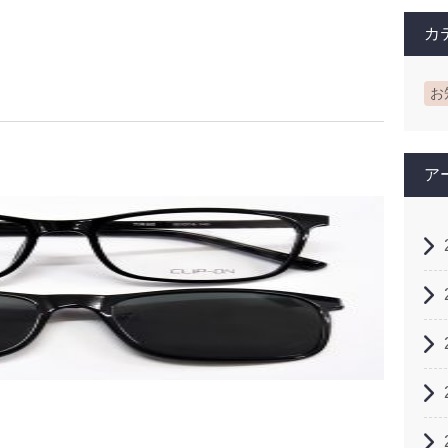
カ
お
ア