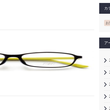
カ
お
ア