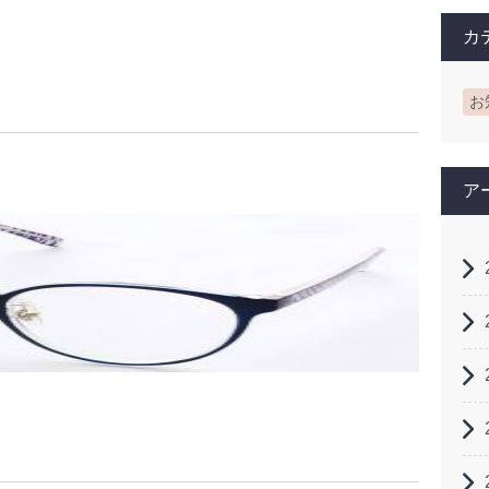
カ
お
ア