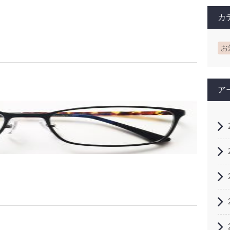
カ
お
ア