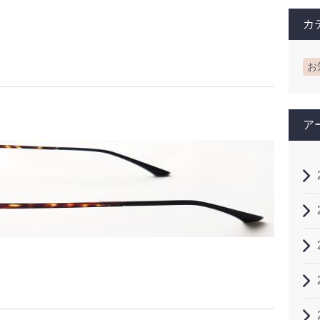
カ
お
ア