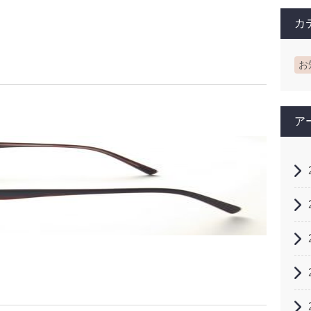
カ
お
ア