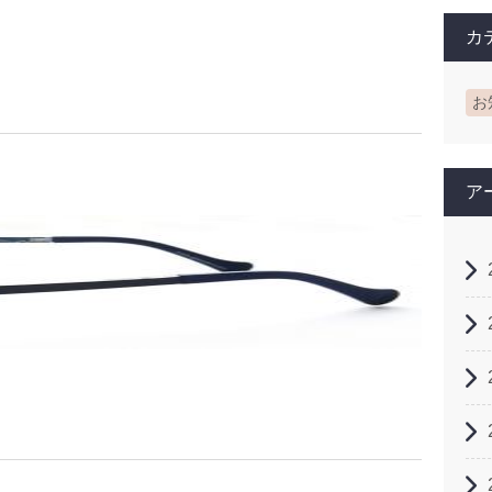
カ
お
ア