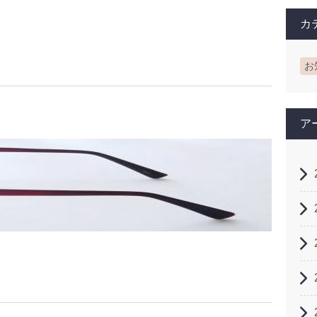
カ
お
ア