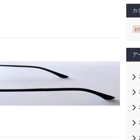
カ
お
ア