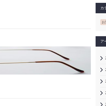
カ
お
ア