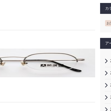
カ
お
ア