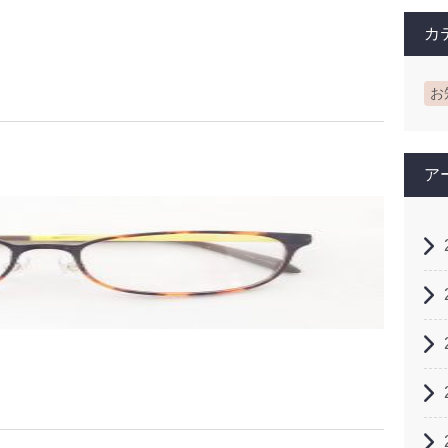
カ
お
ア