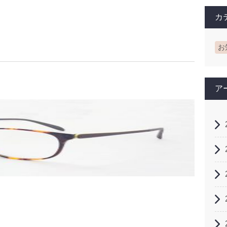
カ
お
ア