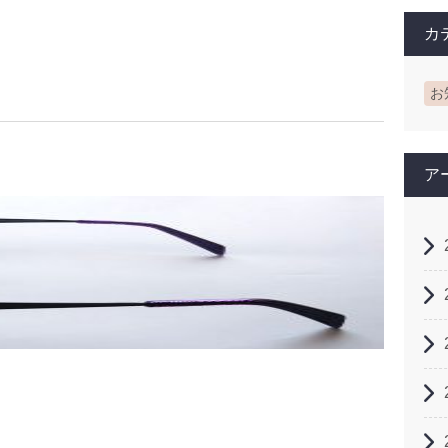
カ
お
ア