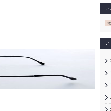
カ
お
ア