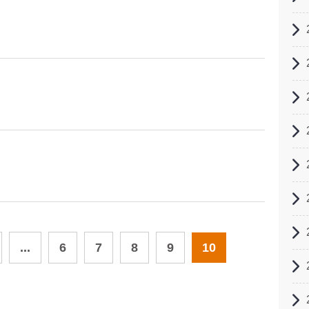
...
6
7
8
9
10