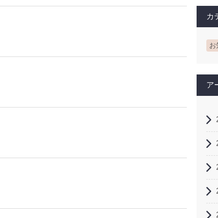
カ
お
ア