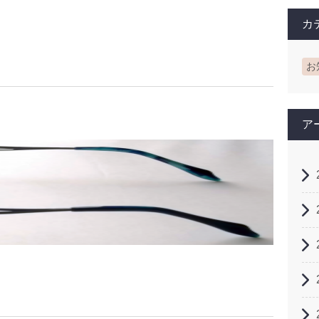
カ
お
ア